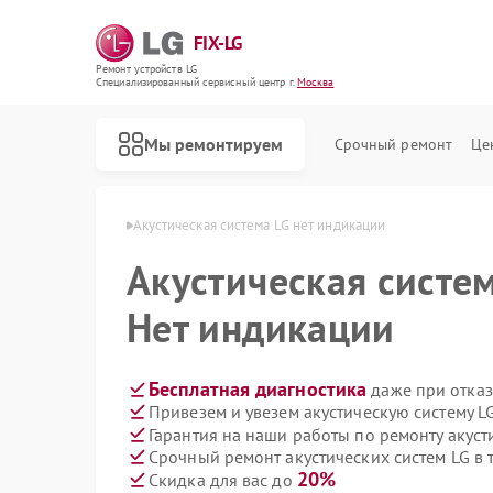
FIX-LG
Ремонт устройств LG
Специализированный cервисный центр г.
Москва
Мы ремонтируем
Срочный ремонт
Це
 систем LG в Москве
Акустическая система LG нет индикации
Акустическая систе
Нет индикации
Бесплатная диагностика
даже при отказ
Привезем и увезем акустическую систему L
Гарантия на наши работы по ремонту акуст
Срочный ремонт акустических систем LG в 
20%
Скидка для вас до
Ремонт роботов-пылесосов LG
Ремонт интерактивных панелей LG
Ремонт портативных акустик LG
Ремонт камер видеонаблюдения LG
Ремонт морозильных камер LG
Ремонт вертикальных пылесосов LG
Ремонт портативных колонок LG
Ремонт музыкальных центров LG
Ремонт домашних кинотеатров LG
Ремонт холодильных камер LG
Ремонт посудомоечных машин LG
Ремонт микроволновых печей LG