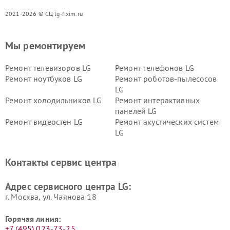
2021-2026 © СЦ lg-fixim.ru
Мы ремонтируем
Ремонт телевизоров LG
Ремонт телефонов LG
Ремонт ноутбуков LG
Ремонт роботов-пылесосов
LG
Ремонт холодильников LG
Ремонт интерактивных
панелей LG
Ремонт видеостен LG
Ремонт акустических систем
LG
Ремонт портативных акустик
Ремонт камер
LG
видеонаблюдения LG
Контакты сервис центра
Ремонт морозильных камер
Ремонт вертикальных
LG
пылесосов LG
Адрес сервисного центра LG:
г. Москва, ул. Чаянова 18
Горячая линия:
+7 (495) 023-73-25