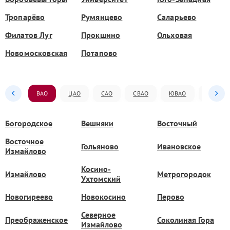
Тропарёво
Румянцево
Саларьево
Филатов Луг
Прокшино
Ольховая
Новомосковская
Потапово
ВАО
ЦАО
САО
СВАО
ЮВАО
ЮАО
Богородское
Вешняки
Восточный
Восточное
Гольяново
Ивановское
Измайлово
Косино-
Измайлово
Метрогородок
Ухтомский
Новогиреево
Новокосино
Перово
Северное
Преображенское
Соколиная Гора
Измайлово