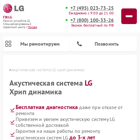
+7 (495) 023-73-25
Ежедневно с 9:00 до 21:00
FIX-LG
+7 (800) 100-33-26
Ремонт устройств LG
Специализированный
Звонок бесплатный по РФ
cервисный центр г.
Москва
Мы ремонтируем
Позвонить
оскве
Акустическая система LG хрип динамика
Акустическая система
LG
Хрип динамика
Бесплатная диагностика
даже при отказе от
ремонта
Привезем и увезем акустическую систему LG
собственной доставкой
Ремонт камер видеонаблюдения LG
Ремонт вертикальных пылесосов LG
Ремонт портативных колонок LG
Ремонт домашних кинотеатров LG
Ремонт посудомоечных машин LG
Ремонт микроволновых печей LG
Ремонт интерактивных панелей LG
Ремонт портативных акустик LG
Ремонт музыкальных центров LG
Гарантия на наши работы по ремонту
до 3-х лет
акустических систем LG