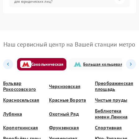
для юридических лиц?
Наш сервисный центр на Вашей станции метро
Сокольническая
Большая кольцевая
Бульвар
Преображенская
Черкизовская
Рокоссовского
площадь
Красносельская
Красные Ворота
Чистые пруды
Библиотека
Лубянка
Охотный Ряд
имени Ленина
Кропоткинская
Фрунзенская
Спортивная
Воробьёвы горы
Университет
Юго-Западная