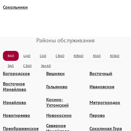
Сокольники
Районы обслуживания
ВАО
ЦАО
САО
СВАО
ЮВАО
ЮАО
ЮЗАО
ЗАО
СЗАО
ЗелАО
Богородское
Вешняки
Восточный
Восточное
Гольяново
Ивановское
Измайлово
Косино-
Измайлово
Метрогородок
Ухтомский
Новогиреево
Новокосино
Перово
Северное
Преображенское
Соколиная Гора